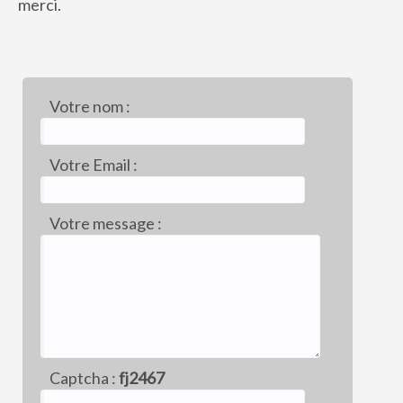
merci.
Votre nom :
Votre Email :
Votre message :
Captcha :
fj2467